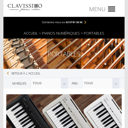
Contactez-nous au
02 97 81 36 50
PIANOS
ACCUEIL
PIANOS NUMÉRIQUES
PORTABLES
PIANOS DROITS
PIANOS À QUEUE
PORTABLES
NUMÉRIQUES
RETOUR À L'ACCUEIL
COMPACTS
MARQUES
PRIX
TOUS
TOUS
MEUBLES
PORTABLES
ACCESSOIRES
BANQUETTES