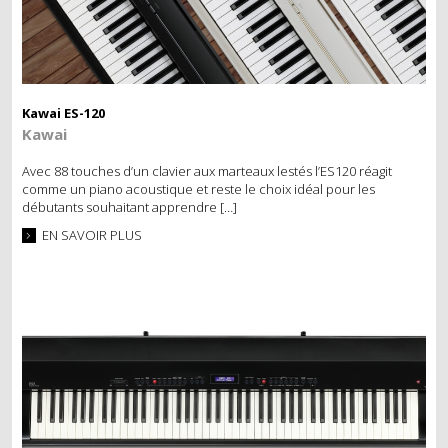
MÉTRONOMES
ECLAIRAGE
DIVERS
Kawai ES-120
Kawai
OCCASIONS
Avec 88 touches d’un clavier aux marteaux lestés l’ES120 réagit
comme un piano acoustique et reste le choix idéal pour les
PIANOS DROITS
débutants souhaitant apprendre […]
EN SAVOIR PLUS
PIANOS À QUEUE
PIANOS NUMÉRIQUES
SERVICES
ACCORD
RÉGLAGE ET RÉPARATION