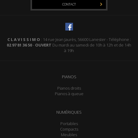
CONTACT
C L A V I S S I M O
: 14 rue Jean Jaurès, 56600 Lanester - Téléphone :
02 97 81 36 50
-
OUVERT
Du mardi au samedi de 10h à 12h et de 14h
à 19h
PIANOS
Pianos droits
Pianos à queue
NUMÉRIQUES
Portables
Compacts
Meubles