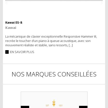
POSE DE SYSTÈME SILENCIEUX
LOCATION
Kawai ES-8
LOCATION SIMPLE
Kawai
LOCATION AVEC OPTION D’ACHAT
La mécanique de clavier exceptionnelle Responsive Hammer III,
recrée le toucher d’un piano à queue acoustique, avec son
ÉVÉNEMENT
mouvement réaliste et stable, sans ressorts, […]
EN SAVOIR PLUS
NOS MARQUES CONSEILLÉES