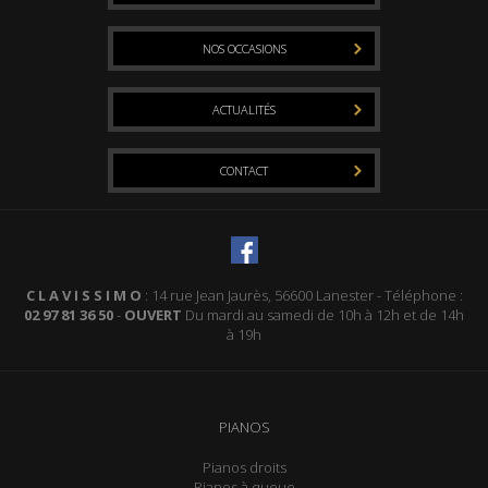
NOS OCCASIONS
ACTUALITÉS
CONTACT
C L A V I S S I M O
: 14 rue Jean Jaurès, 56600 Lanester - Téléphone :
02 97 81 36 50
-
OUVERT
Du mardi au samedi de 10h à 12h et de 14h
à 19h
PIANOS
Pianos droits
Pianos à queue