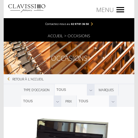
Contactez-nous au
02 97 81 36 50
PIANOS
ACCUEIL
OCCASIONS
PIANOS DROITS
PIANOS À QUEUE
OCCASIONS
NUMÉRIQUES
RETOUR À L'ACCUEIL
COMPACTS
TYPE D'OCCASION
MARQUES
TOUS
MEUBLES
PRIX
TOUS
TOUS
PORTABLES
ACCESSOIRES
BANQUETTES