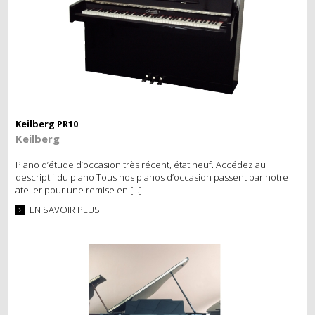
MÉTRONOMES
ECLAIRAGE
DIVERS
OCCASIONS
Keilberg PR10
Keilberg
PIANOS DROITS
Piano d’étude d’occasion très récent, état neuf. Accédez au
PIANOS À QUEUE
descriptif du piano Tous nos pianos d’occasion passent par notre
atelier pour une remise en […]
PIANOS NUMÉRIQUES
EN SAVOIR PLUS
SERVICES
ACCORD
RÉGLAGE ET RÉPARATION