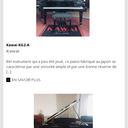
POSE DE SYSTÈME SILENCIEUX
LOCATION
LOCATION SIMPLE
LOCATION AVEC OPTION D’ACHAT
Kawai KG2-A
Kawai
ÉVÉNEMENT
Bel instrument qui a peu été joué, ce piano fabriqué au Japon se
caractérise par une sonorité ample et par une bonne réserve de
[…]
EN SAVOIR PLUS