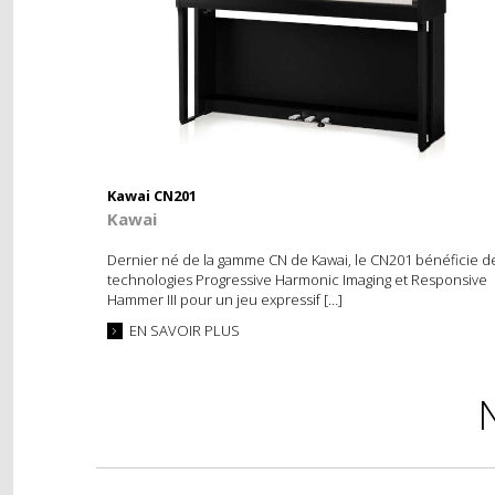
Kawai CN201
Kawai
Dernier né de la gamme CN de Kawai, le CN201 bénéficie d
technologies Progressive Harmonic Imaging et Responsive
Hammer III pour un jeu expressif […]
EN SAVOIR PLUS