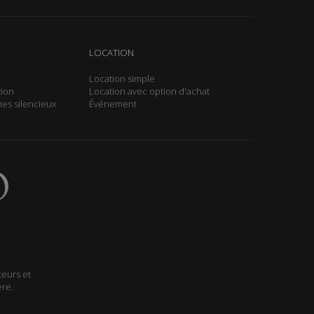
LOCATION
Location simple
tion
Location avec option d'achat
es silencieux
Événement
teurs et
ère.