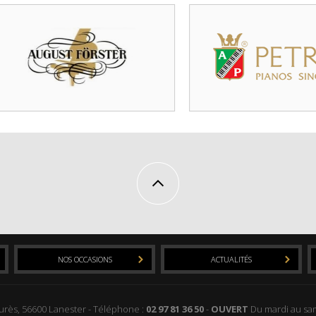
NOS OCCASIONS
ACTUALITÉS
aurès, 56600 Lanester - Téléphone :
02 97 81 36 50
-
OUVERT
Du mardi au sam