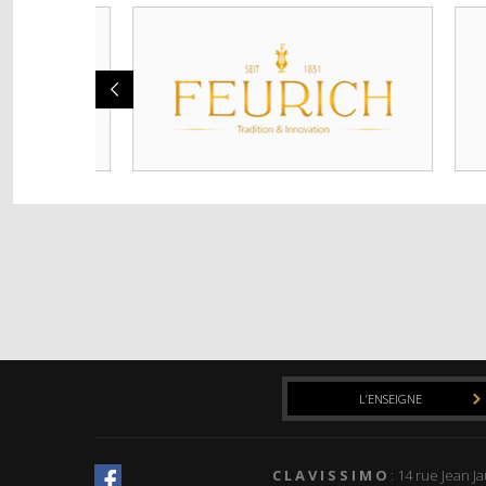
L’ENSEIGNE
C L A V I S S I M O
: 14 rue Jean J