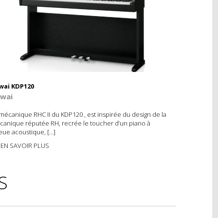
wai KDP120
wai
mécanique RHC II du KDP120 , est inspirée du design de la
anique réputée RH, recrée le toucher d’un piano à
ue acoustique, […]
EN SAVOIR PLUS
S