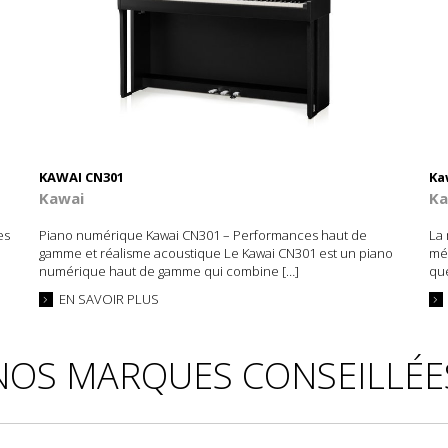
KAWAI CN301
Ka
Kawai
Ka
es
Piano numérique Kawai CN301 – Performances haut de
La 
gamme et réalisme acoustique Le Kawai CN301 est un piano
méc
numérique haut de gamme qui combine […]
que
EN SAVOIR PLUS
NOS MARQUES CONSEILLÉE