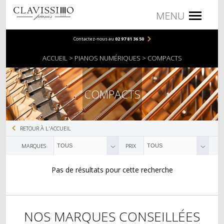
Contactez-nous au
02 97 81 36 50
PIANOS
ACCUEIL
PIANOS NUMÉRIQUES
COMPACTS
PIANOS DROITS
PIANOS À QUEUE
COMPACTS
NUMÉRIQUES
RETOUR À L'ACCUEIL
COMPACTS
MARQUES
PRIX
TOUS
TOUS
MEUBLES
Pas de résultats pour cette recherche
PORTABLES
ACCESSOIRES
NOS MARQUES CONSEILLÉES
BANQUETTES