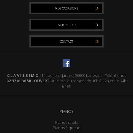
POSE DE SYSTÈME SILENCIEUX
NOS OCCASIONS
LOCATION
ACTUALITÉS
LOCATION SIMPLE
CONTACT
LOCATION AVEC OPTION D’ACHAT
ÉVÉNEMENT
C L A V I S S I M O
: 14 rue Jean Jaurès, 56600 Lanester - Téléphone :
02 97 81 36 50
-
OUVERT
Du mardi au samedi de 10h à 12h et de 14h
à 19h
PIANOS
Pianos droits
Pianos à queue