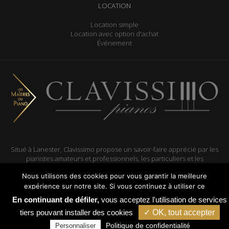
LOCATION
Location simple
Location avec option d'achat
Événement
Situé à Lanester, Clavissimo propose un savoir-faire apprécié par les
pianistes amateurs et professionnels, les particuliers et les
collectivités, dans le Morbihan et le Finistère.
Nous utilisons des cookies pour vous garantir la meilleure
expérience sur notre site. Si vous continuez à utiliser ce
dernier, nous considérerons que vous acceptez l'utilisation des
En continuant de défiler,
vous acceptez l'utilisation de services
cookies.
Réalisé par
ARTGO média
tiers pouvant installer des cookies
✓ OK, tout accepter
Ok
Mentions légales
|
Plan du site
Politique de confidentialité
Personnaliser