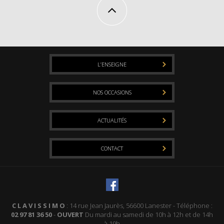
L’ENSEIGNE
NOS OCCASIONS
ACTUALITÉS
CONTACT
C L A V I S S I M O
: 14 rue Jean Jaurès, 56600 Lanester - Téléphone :
02 97 81 36 50
-
OUVERT
Du mardi au samedi de 10h à 12h et de 14h
à 19h