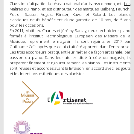
POSE DE SYSTÈME SILENCIEUX
Clavissimo fait partie du réseau national d’artisans/commerçants
Les
Maîtres du Piano
, et est distributeur des marques Keilberg, Feurich,
Petrof, Sauter, August Förster, Kawai et Roland. Les pianos
LOCATION
classiques neufs bénéficient d’une garantie de 10 ans, de 5 ans
pour les occasions.
En 2011, Matthieu Charles et Jérémy Saulay, deux techniciens piano
LOCATION SIMPLE
formés à l’Institut Technologique Européen des Métiers de la
Musique, reprennent le magasin. Ils sont rejoints en 2017 par
LOCATION AVEC OPTION D’ACHAT
Guillaume Coïc après que celui-ci ait été apprenti dans l’entreprise.
Les trois accordeurs pratiquent leur métier de façon artisanale, par
ÉVÉNEMENT
passion du piano. Dans leur atelier situé à côté du magasin, ils
préparent finement et rigoureusement les pianos. Les instruments
sont révisés et accordés avant la livraison, en accord avec les goûts
et les intentions esthétiques des pianistes.