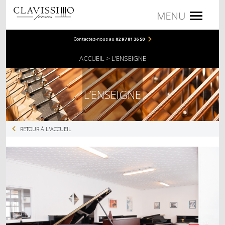
Contactez-nous au
02 97 81 36 50
PIANOS
ACCUEIL
L’ENSEIGNE
PIANOS DROITS
PIANOS À QUEUE
L’ENSEIGNE
NUMÉRIQUES
RETOUR À L'ACCUEIL
COMPACTS
MEUBLES
PORTABLES
ACCESSOIRES
BANQUETTES