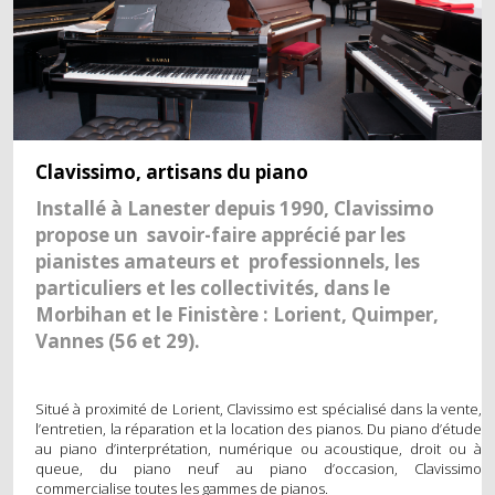
MÉTRONOMES
ECLAIRAGE
DIVERS
Clavissimo, artisans du piano
OCCASIONS
Installé à Lanester depuis 1990, Clavissimo
PIANOS DROITS
propose un savoir-faire apprécié par les
pianistes amateurs et professionnels, les
PIANOS À QUEUE
particuliers et les collectivités, dans le
Morbihan et le Finistère : Lorient, Quimper,
PIANOS NUMÉRIQUES
Vannes (56 et 29).
SERVICES
Situé à proximité de Lorient, Clavissimo est spécialisé dans la vente,
ACCORD
l’entretien, la réparation et la location des pianos. Du piano d’étude
au piano d’interprétation, numérique ou acoustique, droit ou à
RÉGLAGE ET RÉPARATION
queue, du piano neuf au piano d’occasion, Clavissimo
commercialise toutes les gammes de pianos.