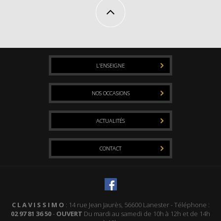
L’ENSEIGNE
NOS OCCASIONS
ACTUALITÉS
CONTACT
C L A V I S S I M O
: 14 rue Jean Jaurès, 56600 Lanester - Téléphone :
02 97 81 36 50
-
OUVERT
Du mardi au samedi de 10h à 12h et de 14h