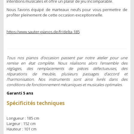
intentions musicales et offre un plaisir de jeu incomparable.
MÉTRONOMES
Nous l’avons équipé de marteaux neufs pour vous permettre de
profiter pleinement de cette occasion exceptionnelle.
ECLAIRAGE
https://www.sauter-pianos.de/fr/delta-185
DIVERS
OCCASIONS
Tous nos pianos d’occasion passent par notre atelier pour une
PIANOS DROITS
remise en état complète. Nous réalisons alors l’ensemble des
réglages, des remplacements de pièces défectueuses, des
PIANOS À QUEUE
réparations de meuble, plusieurs passages d’accord et
l’harmonisation. Nos instruments sont ainsi livrés dans des
conditions de fonctionnement mécaniques et musicales optimales.
PIANOS NUMÉRIQUES
Garanti 5 ans
SERVICES
Spécificités techniques
ACCORD
Longueur : 185 cm
Largeur : 152 cm
RÉGLAGE ET RÉPARATION
Hauteur : 101 cm