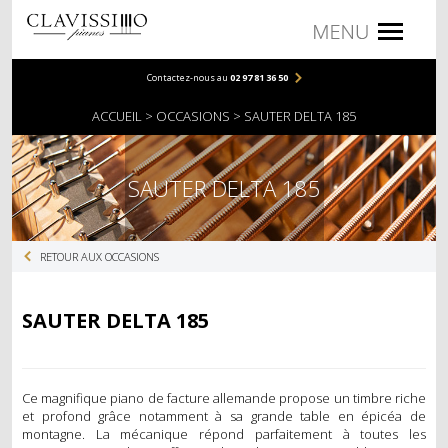
Contactez-nous au
02 97 81 36 50
PIANOS
ACCUEIL
OCCASIONS
SAUTER DELTA 185
PIANOS DROITS
PIANOS À QUEUE
SAUTER DELTA 185
NUMÉRIQUES
RETOUR AUX OCCASIONS
COMPACTS
MEUBLES
SAUTER DELTA 185
PORTABLES
ACCESSOIRES
Ce magnifique piano de facture allemande propose un timbre riche
et profond grâce notamment à sa grande table en épicéa de
montagne. La mécanique répond parfaitement à toutes les
BANQUETTES