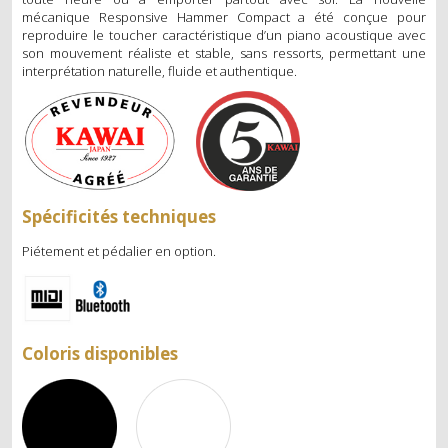
mécanique Responsive Hammer Compact a été conçue pour
MÉTRONOMES
reproduire le toucher caractéristique d’un piano acoustique avec
son mouvement réaliste et stable, sans ressorts, permettant une
ECLAIRAGE
interprétation naturelle, fluide et authentique.
DIVERS
OCCASIONS
PIANOS DROITS
Spécificités techniques
PIANOS À QUEUE
Piétement et pédalier en option.
PIANOS NUMÉRIQUES
SERVICES
Coloris disponibles
ACCORD
RÉGLAGE ET RÉPARATION