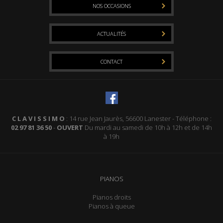
NOS OCCASIONS
ACTUALITÉS
CONTACT
C L A V I S S I M O
: 14 rue Jean Jaurès, 56600 Lanester - Téléphone :
02 97 81 36 50
-
OUVERT
Du mardi au samedi de 10h à 12h et de 14h
à 19h
PIANOS
Pianos droits
Pianos à queue