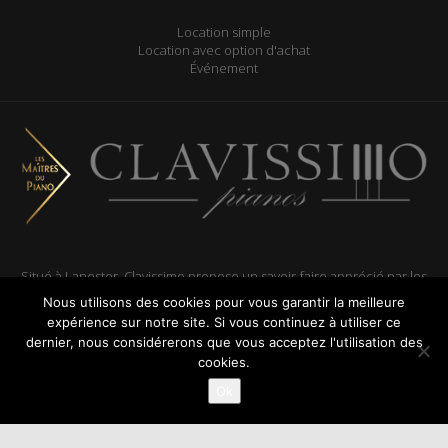
Location simple
Location avec option d'achat
Événement
Situé à Lanester, Clavissimo propose un savoir-faire apprécié par les
pianistes amateurs et professionnels, les particuliers et les
Nous utilisons des cookies pour vous garantir la meilleure
collectivités, dans le Morbihan et le Finistère.
expérience sur notre site. Si vous continuez à utiliser ce
dernier, nous considérerons que vous acceptez l'utilisation des
cookies.
Réalisé par
ARTGO média
Ok
Mentions légales
|
Plan du site