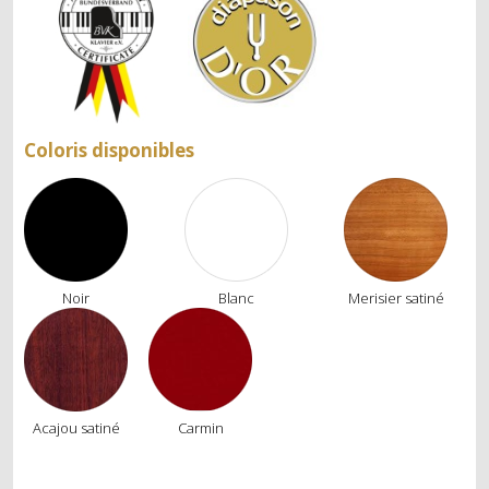
POSE DE SYSTÈME SILENCIEUX
LOCATION
LOCATION SIMPLE
Coloris disponibles
LOCATION AVEC OPTION D’ACHAT
ÉVÉNEMENT
Noir
Blanc
Merisier satiné
Acajou satiné
Carmin