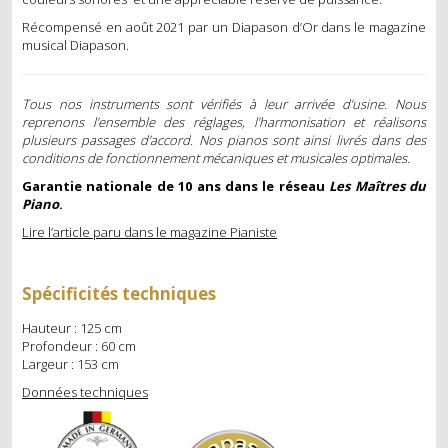
Récompensé en août 2021 par un Diapason d’Or dans le magazine
MÉTRONOMES
musical Diapason.
ECLAIRAGE
Tous nos instruments sont vérifiés à leur arrivée d’usine. Nous
DIVERS
reprenons l’ensemble des réglages, l’harmonisation et réalisons
plusieurs passages d’accord. Nos pianos sont ainsi livrés dans des
OCCASIONS
conditions de fonctionnement mécaniques et musicales optimales.
Garantie nationale de 10 ans dans le réseau
Les Maîtres du
PIANOS DROITS
Piano
.
Lire l’article paru dans le magazine Pianiste
PIANOS À QUEUE
PIANOS NUMÉRIQUES
Spécificités techniques
Hauteur : 125 cm
SERVICES
Profondeur : 60 cm
Largeur : 153 cm
ACCORD
Données techniques
RÉGLAGE ET RÉPARATION