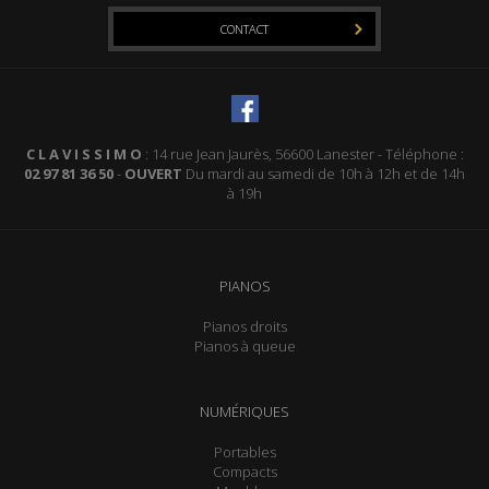
CONTACT
C L A V I S S I M O
: 14 rue Jean Jaurès, 56600 Lanester - Téléphone :
02 97 81 36 50
-
OUVERT
Du mardi au samedi de 10h à 12h et de 14h
à 19h
PIANOS
Pianos droits
Pianos à queue
NUMÉRIQUES
Portables
Compacts